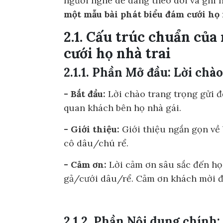
người nghe dễ dàng theo dõi và ghi 
một mẫu bài phát biểu đám cưới họ 
2.1. Cấu trúc chuẩn củ
cưới họ nhà trai
2.1.1. Phần Mở đầu: Lời chào
- Bắt đầu:
Lời chào trang trọng gửi đế
quan khách bên họ nhà gái.
- Giới thiệu:
Giới thiệu ngắn gọn về 
cô dâu/chú rể.
- Cảm ơn:
Lời cảm ơn sâu sắc đến họ
gả/cưới dâu/rể. Cảm ơn khách mời đ
2.1.2. Phần Nội dung chính: