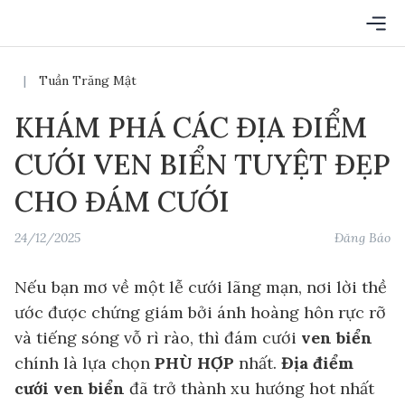
CHUYÊN MỤC
|
Tuần Trăng Mật
TRANG CHỦ
NHẪN CƯỚI
KHÁM PHÁ CÁC ĐỊA ĐIỂM
CƯỚI VEN BIỂN TUYỆT ĐẸP
VÁY CƯỚI
MAKE UP CƯỚI
CHO ĐÁM CƯỚI
SỰ KIỆN CƯỚI
CƯỚI HỎI TRỌN GÓI
24/12/2025
Đăng Báo
TUẦN TRĂNG MẬT
Nếu bạn mơ về một lễ cưới lãng mạn, nơi lời thề
ước được chứng giám bởi ánh hoàng hôn rực rỡ
và tiếng sóng vỗ rì rào, thì đám cưới
ven biển
chính là lựa chọn
PHÙ HỢP
nhất.
Địa điểm
cưới ven biển
đã trở thành xu hướng hot nhất