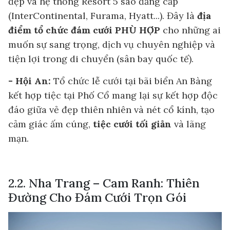
đẹp và hệ thống Resort 5 sao đẳng cấp
(InterContinental, Furama, Hyatt...). Đây là
địa
điểm tổ chức đám cưới
PHÙ HỢP
cho những ai
muốn sự sang trọng, dịch vụ chuyên nghiệp và
tiện lợi trong di chuyển (sân bay quốc tế).
- Hội An:
Tổ chức lễ cưới tại bãi biển An Bàng
kết hợp tiệc tại Phố Cổ mang lại sự kết hợp độc
đáo giữa vẻ đẹp thiên nhiên và nét cổ kính, tạo
cảm giác ấm cúng,
tiệc cưới tối giản
và lãng
mạn.
2.2. Nha Trang – Cam Ranh: Thiên
Đường Cho Đám Cưới Trọn Gói