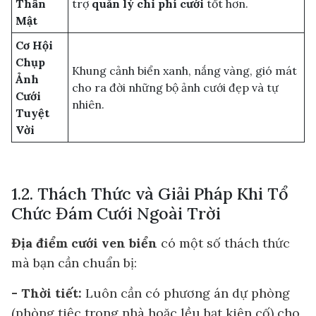
Thân
trợ
quản lý chi phí cưới
tốt hơn.
Mật
Cơ Hội
Chụp
Khung cảnh biển xanh, nắng vàng, gió mát
Ảnh
cho ra đời những bộ ảnh cưới đẹp và tự
Cưới
nhiên.
Tuyệt
Vời
1.2. Thách Thức và Giải Pháp Khi Tổ
Chức Đám Cưới Ngoài Trời
Địa điểm cưới ven biển
có một số thách thức
mà bạn cần chuẩn bị:
- Thời tiết:
Luôn cần có phương án dự phòng
(phòng tiệc trong nhà hoặc lều bạt kiên cố) cho