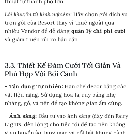
thuật từ thành phố lớn.
Lời khuyên từ kinh nghiệm:
Hãy chọn gói dịch vụ
trọn gói của Resort thay vì thuê ngoài quá
nhiều Vendor để dễ dàng
quản lý chi phí cưới
và giảm thiểu rủi ro hậu cần.
3.3. Thiết Kế Đám Cưới Tối Giản Và
Phù Hợp Với Bối Cảnh
- Tận dụng Tự nhiên:
Hạn chế decor bằng các
vật liệu nặng. Sử dụng hoa lá, ruy băng nhẹ
nhàng, gỗ, và nến để tạo không gian ấm cúng.
- Ánh sáng:
Đầu tư vào ánh sáng (dây đèn Fairy
Lights, đèn lồng) cho tiệc tối để tạo nên không
gian huyền ảo, lãng mạn và nổi bật khung cảnh