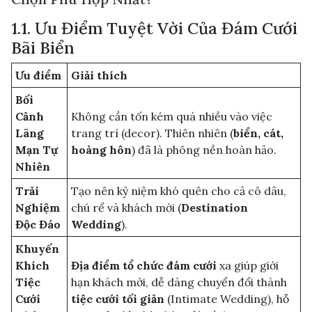
1.1. Ưu Điểm Tuyệt Vời Của Đám Cưới
Bãi Biển
Ưu điểm
Giải thích
Bối
Cảnh
Không cần tốn kém quá nhiều vào việc
Lãng
trang trí (decor). Thiên nhiên (
biển, cát,
Mạn Tự
hoàng hôn
) đã là phông nền hoàn hảo.
Nhiên
Trải
Tạo nên kỷ niệm khó quên cho cả cô dâu,
Nghiệm
chú rể và khách mời (
Destination
Độc Đáo
Wedding
).
Khuyến
Khích
Địa điểm tổ chức đám cưới
xa giúp giới
Tiệc
hạn khách mời, dễ dàng chuyển đổi thành
Cưới
tiệc cưới tối giản
(Intimate Wedding), hỗ