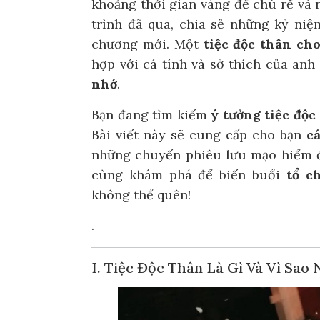
khoảng thời gian vàng để chú rể và 
trình đã qua, chia sẻ những kỷ niệ
chương mới. Một
tiệc độc thân ch
hợp với cá tính và sở thích của an
nhớ
.
Bạn đang tìm kiếm
ý tưởng tiệc độc
Bài viết này sẽ cung cấp cho bạn
cá
những chuyến phiêu lưu mạo hiểm đế
cùng khám phá để biến buổi
tổ c
không thể quên!
.
I. Tiệc Độc Thân Là Gì Và Vì Sao