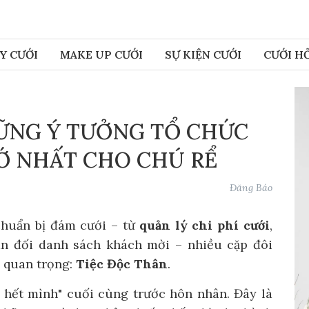
Chuyên mục
Y CƯỚI
MAKE UP CƯỚI
SỰ KIỆN CƯỚI
CƯỚI H
ủ
Nhẫn Cưới
Váy Cưới
Make Up Cưới
Sự Kiện Cưới
Cưới Hỏ
ng Mật
HỮNG Ý TƯỞNG TỔ CHỨC
Ớ NHẤT CHO CHÚ RỂ
Đăng Báo
chuẩn bị đám cưới – từ
quản lý chi phí cưới
,
ân đối danh sách khách mời – nhiều cặp đôi
ỳ quan trọng:
Tiệc Độc Thân
.
y hết mình" cuối cùng trước hôn nhân. Đây là