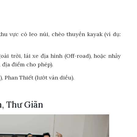
hu vực có leo núi, chèo thuyền kayak (ví dụ:
ài trời, lái xe địa hình (Off-road), hoặc nhảy
 địa điểm cho phép).
), Phan Thiết (lướt ván diều).
n, Thư Giãn