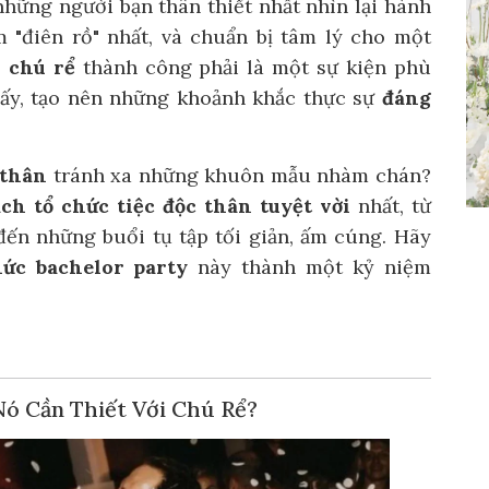
những người bạn thân thiết nhất nhìn lại hành
m "điên rồ" nhất, và chuẩn bị tâm lý cho một
o chú rể
thành công phải là một sự kiện phù
h ấy, tạo nên những khoảnh khắc thực sự
đáng
 thân
tránh xa những khuôn mẫu nhàm chán?
ch tổ chức tiệc độc thân tuyệt vời
nhất, từ
n những buổi tụ tập tối giản, ấm cúng. Hãy
hức bachelor party
này thành một kỷ niệm
 Nó Cần Thiết Với Chú Rể?