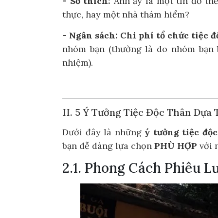
- Sở thích:
Anh ấy là một tín đồ th
thực, hay một nhà thám hiểm?
- Ngân sách:
Chi phí tổ chức tiệc 
nhóm bạn (thường là do nhóm bạn b
nhiệm).
II. 5 Ý Tưởng Tiệc Độc Thân Dựa
Dưới đây là những
ý tưởng tiệc độ
bạn dễ dàng lựa chọn
PHÙ HỢP
với 
2.1. Phong Cách Phiêu 