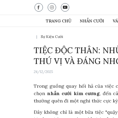
TRANG CHỦ
NHẪN CƯỚI
VÁ
Trang ch
|
Sự Kiện Cưới
Tuần Tră
TIỆC ĐỘC THÂN: N
THÚ VỊ VÀ ĐÁNG NH
24/12/2025
Trong guồng quay hối hả của việc 
chọn
nhẫn cưới kim cương
, đến c
thường quên đi một nghi thức cực k
Đây không chỉ là một bữa tiệc "quậ