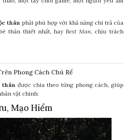
ể thao, một tay chơi game, một người yêu ẩm
độc thân
phải phù hợp với khả năng chi trả của
è thân thiết nhất, hay
Best Man
, chịu trách
 Trên Phong Cách Chú Rể
c thân
được chia theo từng phong cách, giúp
nhân vật chính:
Lưu, Mạo Hiểm