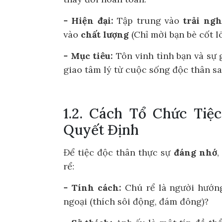
- Hiện đại:
Tập trung vào
trải ng
vào
chất lượng
(Chỉ mời bạn bè cốt lõ
- Mục tiêu:
Tôn vinh tình bạn và sự 
giao tâm lý từ cuộc sống độc thân s
1.2. Cách Tổ Chức Tiệ
Quyết Định
Để tiệc độc thân thực sự
đáng nhớ
,
rể:
- Tính cách:
Chú rể là người hướng 
ngoại (thích sôi động, đám đông)?