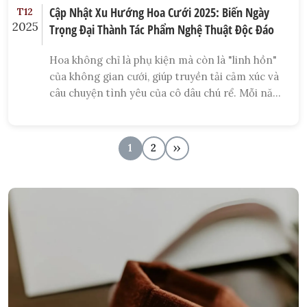
Cập Nhật Xu Hướng Hoa Cưới 2025: Biến Ngày
T12
2025
Trọng Đại Thành Tác Phẩm Nghệ Thuật Độc Đáo
Hoa không chỉ là phụ kiện mà còn là "linh hồn"
của không gian cưới, giúp truyền tải cảm xúc và
câu chuyện tình yêu của cô dâu chú rể. Mỗi năm,
các xu hướng hoa cưới lại thay đổi, mang đến
những ý tưởng sáng tạo và đột phá. Nếu bạn
đang tìm kiếm cảm hứng để bày trí hoa cưới cho
1
2
››
ngày trọng đại, bài viết này sẽ cập nhật những
xu hướng hoa cưới mới nhất hiện nay, giúp bạn
có một đám cưới thật sự độc đáo và ấn tượng.