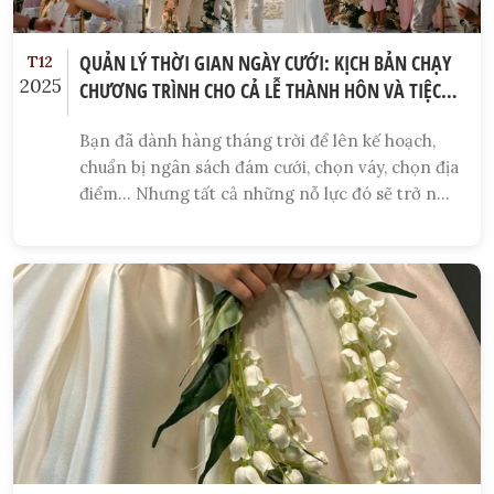
QUẢN LÝ THỜI GIAN NGÀY CƯỚI: KỊCH BẢN CHẠY
T12
2025
CHƯƠNG TRÌNH CHO CẢ LỄ THÀNH HÔN VÀ TIỆC
TỐI
Bạn đã dành hàng tháng trời để lên kế hoạch,
chuẩn bị ngân sách đám cưới, chọn váy, chọn địa
điểm... Nhưng tất cả những nỗ lực đó sẽ trở nên
vô nghĩa nếu ngày cưới của bạn bị trễ giờ, nghi
thức bị rút ngắn, hoặc không khí bị hỗn loạn.