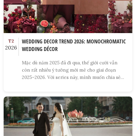
WEDDING DECOR TREND 2026: MONOCHROMATIC
T2
2026
WEDDING DÉCOR
Mặc dù năm 2025 đã đi qua, thế giới cưới vẫn
còn rất nhiều ý tưởng mới mẻ cho giai đoạn
2025–2026. Với series này, mình muốn chia sẻ
những xu hướng và cảm hứng tiệc cưới nổi bật –
như một “mini magazine” gọn gàng, để bạn có
thêm chất liệu khi hình dung về ngày trọng đại
của mình.