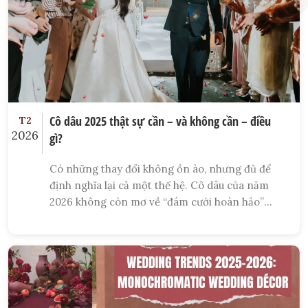
Cô dâu 2025 thật sự cần – và không cần – điều
T2
2026
gì?
Có những thay đổi không ồn ào, nhưng đủ để
định nghĩa lại cả một thế hệ. Cô dâu của năm
2026 không còn mơ về “đám cưới hoàn hảo”
nữa. Họ mơ về một ngày có thật — nơi họ được
là chính mình, nơi mọi người đến không chỉ để
ngắm, mà để cảm.