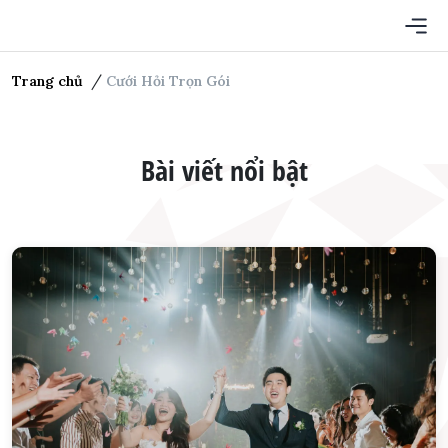
CHUYÊN MỤC
Trang chủ
Cưới Hỏi Trọn Gói
TRANG CHỦ
NHẪN CƯỚI
Bài viết nổi bật
VÁY CƯỚI
MAKE UP CƯỚI
SỰ KIỆN CƯỚI
CƯỚI HỎI TRỌN GÓI
TUẦN TRĂNG MẬT