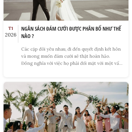
NGÂN SÁCH ĐÁM CƯỚI ĐƯỢC PHÂN BỔ NHƯ THẾ
T1
2026
NÀO ?
Các cặp đôi yêu nhau, đi đến quyết định kết hôn
và mong muốn đám cưới sẽ thật hoàn hảo.
Đồng nghĩa với việc họ phải đối mặt với một vấn
đề khá “đau đầu” đó là ngân sách đám cưới. Điều
khó khăn nhất ở đây cho bạn là làm thế nào để
có một số liệu thật cụ thể, nhiều cặp đôi đã nói
rằng khi bắt đầu lên kế hoạch, những con số
tăng lên vùn vụt so với dự tính ban đầu. Bài viết
sau đây sẽ giúp các bạn có một cái nhìn cụ thể
hơn về chi phí mà mình sẽ bỏ ra cho một đám
cưới trong mơ.