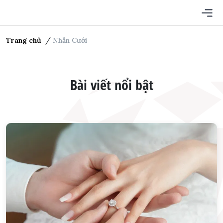
CHUYÊN MỤC
Trang chủ
Nhẫn Cưới
TRANG CHỦ
NHẪN CƯỚI
Bài viết nổi bật
VÁY CƯỚI
MAKE UP CƯỚI
SỰ KIỆN CƯỚI
CƯỚI HỎI TRỌN GÓI
TUẦN TRĂNG MẬT