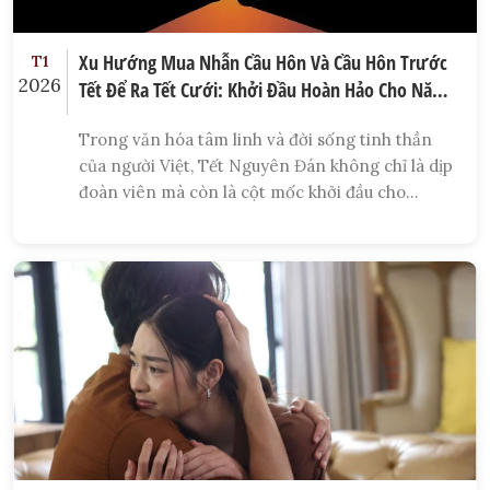
Xu Hướng Mua Nhẫn Cầu Hôn Và Cầu Hôn Trước
T1
2026
Tết Để Ra Tết Cưới: Khởi Đầu Hoàn Hảo Cho Năm
Mới
Trong văn hóa tâm linh và đời sống tinh thần
của người Việt, Tết Nguyên Đán không chỉ là dịp
đoàn viên mà còn là cột mốc khởi đầu cho
những dự định lớn lao. Những năm gần đây,
một trào lưu mới đã bùng nổ mạnh mẽ trong
giới trẻ: Xu hướng mua nhẫn cầu hôn và cầu hôn
trước Tết.