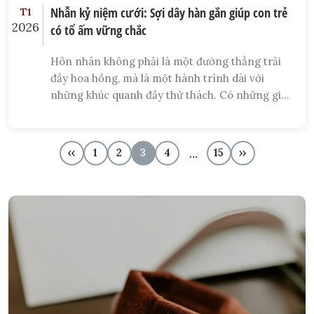
Nhẫn kỷ niệm cưới: Sợi dây hàn gắn giúp con trẻ
T1
2026
có tổ ấm vững chắc
Hôn nhân không phải là một đường thẳng trải
đầy hoa hồng, mà là một hành trình dài với
những khúc quanh đầy thử thách. Có những giai
đoạn, áp lực cơm áo gạo tiền, sự thiếu thấu hiểu
hay những cám dỗ bên ngoài khiến sợi dây liên
kết giữa vợ và chồng trở nên lỏng lẻo. Khi
...
‹‹
1
2
3
4
15
››
những rạn nứt xuất hiện, người chịu tổn thương
sâu sắc nhất chính là những đứa con.