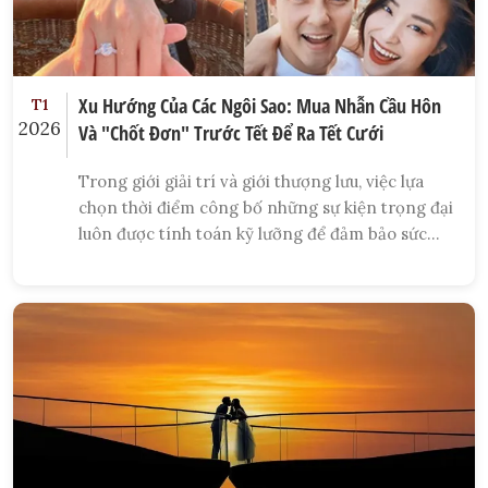
Xu Hướng Của Các Ngôi Sao: Mua Nhẫn Cầu Hôn
T1
2026
Và "Chốt Đơn" Trước Tết Để Ra Tết Cưới
Trong giới giải trí và giới thượng lưu, việc lựa
chọn thời điểm công bố những sự kiện trọng đại
luôn được tính toán kỹ lưỡng để đảm bảo sức
hút và ý nghĩa biểu tượng. Những năm gần đây,
một xu hướng nổi bật đang được các ngôi sao
đình đám và giới tinh hoa tích cực lăng xê chính
là: Mua nhẫn cầu hôn và thực hiện màn cầu hôn
ngay trước thềm Tết Nguyên Đán để chuẩn bị
cho một đám cưới hoành tráng ngay sau Tết.