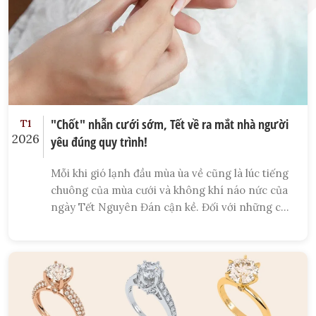
"Chốt" nhẫn cưới sớm, Tết về ra mắt nhà người
T1
2026
yêu đúng quy trình!
Mỗi khi gió lạnh đầu mùa ùa về cũng là lúc tiếng
chuông của mùa cưới và không khí náo nức của
ngày Tết Nguyên Đán cận kề. Đối với những cặp
đôi đang chìm đắm trong mật ngọt tình yêu,
đây là thời điểm nhạy cảm nhưng cũng đầy cơ
hội. Bạn đã bao giờ nghĩ đến việc mang một
"bằng chứng thép" về tình yêu để giới thiệu với
họ hàng hai bên trong dịp Tết này chưa?