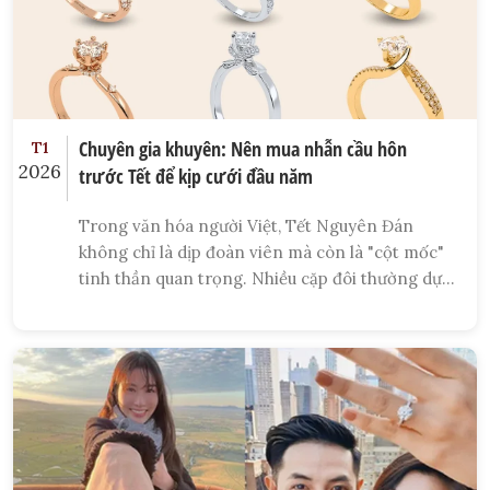
Chuyên gia khuyên: Nên mua nhẫn cầu hôn
T1
2026
trước Tết để kịp cưới đầu năm
Trong văn hóa người Việt, Tết Nguyên Đán
không chỉ là dịp đoàn viên mà còn là "cột mốc"
tinh thần quan trọng. Nhiều cặp đôi thường dự
định "ra Tết rồi tính chuyện cưới xin", nhưng
theo các chuyên gia tâm lý và xã hội học,
việc cầu hôn trước Tết và chuẩn bị nhẫn cầu hôn
sớm chính là "thời điểm vàng" để thiết lập một
nền móng hôn nhân bền vững.